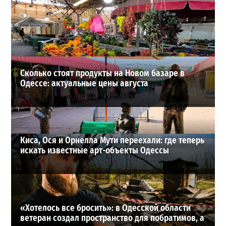
В Одессе выросло число пострадавших после атаки
реактивных дронов (фото)
2
24-07-2026 в 14:29
ВИБОР РЕДАКЦИИ
Сколько стоят продукты на Новом базаре в
Одессе: актуальные цены августа
Киса, Ося и Орнелла Мути переехали: где теперь
искать известные арт-объекты Одессы
«Хотелось все бросить»: в Одесской области
ветеран создал пространство для побратимов, а