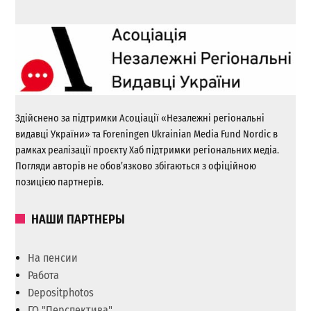
Здійснено за підтримки Асоціації «Незалежні регіональні
видавці України» та Foreningen Ukrainian Media Fund Nordic в
рамках реалізації проєкту Хаб підтримки регіональних медіа.
Погляди авторів не обов’язково збігаються з офіційною
позицією партнерів.
НАШИ ПАРТНЕРЫ
На пенсии
Работа
Depositphotos
ГО "Перспектива"