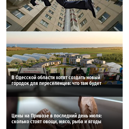
В одесском жилмассиве Радужном погиб 26-летний
мужчина: что известно
3
27-07-2026 в 13:47
ВИБОР РЕДАКЦИИ
В Одесской области хотят создать новый
городок для переселенцев: что там будет
Цены на Привозе в последний день июля:
сколько стоят овощи, мясо, рыба и ягоды