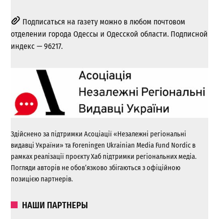
Подписаться на газету можно в любом почтовом
отделении города Одессы и Одесской области. Подписной
индекс — 96217.
Здійснено за підтримки Асоціації «Незалежні регіональні
видавці України» та Foreningen Ukrainian Media Fund Nordic в
рамках реалізації проєкту Хаб підтримки регіональних медіа.
Погляди авторів не обов’язково збігаються з офіційною
позицією партнерів.
НАШИ ПАРТНЕРЫ