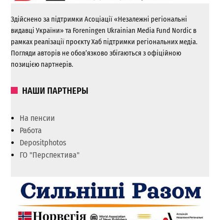
Здійснено за підтримки Асоціації «Незалежні регіональні
видавці України» та Foreningen Ukrainian Media Fund Nordic в
рамках реалізації проєкту Хаб підтримки регіональних медіа.
Погляди авторів не обов’язково збігаються з офіційною
позицією партнерів.
НАШИ ПАРТНЕРЫ
На пенсии
Работа
Depositphotos
ГО "Перспектива"