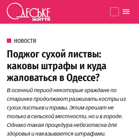
Перейти к содержанию
Одеське
La
життя
ОПУБЛИКОВАНО В
НОВОСТИ
Поджог сухой листвы:
каковы штрафы и куда
жаловаться в Одессе?
В осенний период некоторые граждане по
старинке продолжают разжигать костры из
сухих листьев и травы. Этим грешат не
только в сельской местности, но и в городе.
Однако такая процедура небезопасна для
здоровья и наказывается штрафами.