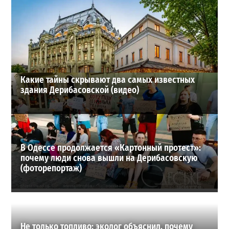
В одесском жилмассиве Радужном погиб 26-летний
мужчина: что известно
3
27-07-2026 в 13:47
ВИБОР РЕДАКЦИИ
Какие тайны скрывают два самых известных
здания Дерибасовской (видео)
В Одессе продолжается «Картонный протест»:
почему люди снова вышли на Дерибасовскую
(фоторепортаж)
Не только топливо: эколог объяснил, почему