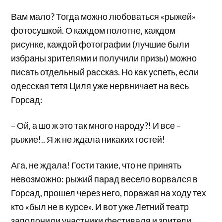
Вам мало? Тогда можно любоваться «рыжей»
фотосушкой. О каждом полотне, каждом
рисунке, каждой фотографии (лучшие были
избраны зрителями и получили призы) можно
писать отдельный рассказ. Но как успеть, если
одесская тетя Циля уже нервничает на весь
Горсад:
– Ой, а шо ж это так много народу?! И все –
рыжие!.. Я ж не ждала никаких гостей!
Ага, не ждала! Гости такие, что не принять
невозможно: рыжий парад весело ворвался в
Горсад, прошел через него, поражая на ходу тех
кто «был не в курсе». И вот уже Летний театр
заполонили участники фестиваля и зрители.