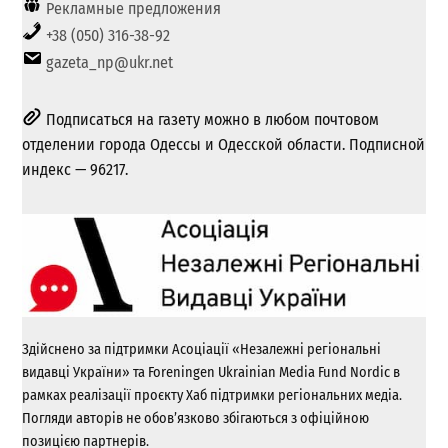
Рекламные предложения
+38 (050) 316-38-92
gazeta_np@ukr.net
Подписаться на газету можно в любом почтовом
отделении города Одессы и Одесской области. Подписной
индекс — 96217.
Здійснено за підтримки Асоціації «Незалежні регіональні
видавці України» та Foreningen Ukrainian Media Fund Nordic в
рамках реалізації проєкту Хаб підтримки регіональних медіа.
Погляди авторів не обов’язково збігаються з офіційною
позицією партнерів.