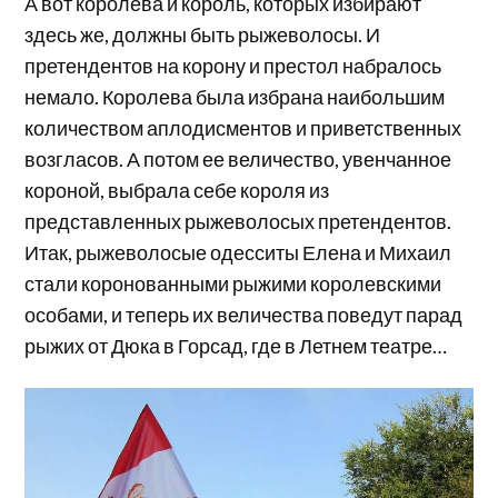
А вот королева и король, которых избирают
здесь же, должны быть рыжеволосы. И
претендентов на корону и престол набралось
немало. Королева была избрана наибольшим
количеством аплодисментов и приветственных
возгласов. А потом ее величество, увенчанное
короной, выбрала себе короля из
представленных рыжеволосых претендентов.
Итак, рыжеволосые одесситы Елена и Михаил
стали коронованными рыжими королевскими
особами, и теперь их величества поведут парад
рыжих от Дюка в Горсад, где в Летнем театре…