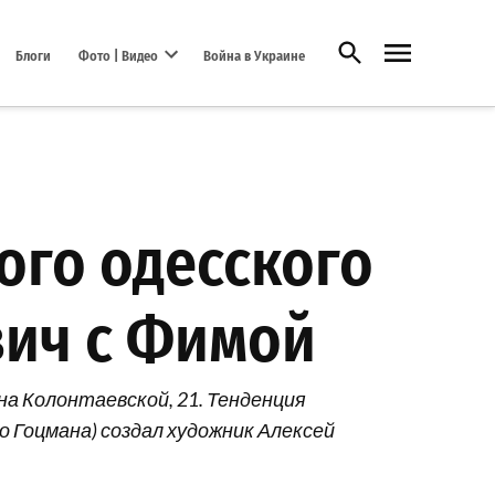
Открыть поиск
Блоги
Фото | Видео
Война в Украине
Open dropdown menu
ого одесского
вич с Фимой
а Колонтаевской, 21. Тенденция
о Гоцмана) создал художник Алексей