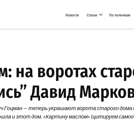
Новости
Статьи
По полочкам
Open dropdown menu
: на воротах стар
ись” Давид Марко
ич Гоцман — теперь украшают ворота старого дома н
ошла и этот дом. «Картину маслом» (цитируем самог