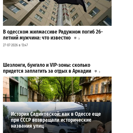
В одесском жилмассиве Радужном погиб 26-
летний мужчина: что известно
3
27-07-2026 в 13:47
Шезлонги, бунгало и VIP-зоны: сколько
придется заплатить за отдых в Аркадии
3
21-07-2026 в 19:23
ВИБОР РЕДАКЦИИ
История Садиковской: как в Одессе еще
при СССР возвращали исторические
названия улиц