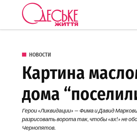
Перейти к содержанию
Одеське
життя
ОПУБЛИКОВАНО В
НОВОСТИ
Картина маслом
дома “поселил
Герои «Ликвидации» — Фима и Давид Марков
разрисовать ворота так, чтобы «ах!» не об
Чернопятов.