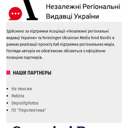
Здійснено за підтримки Асоціації «Незалежні регіональні
видавці України» та Foreningen Ukrainian Media Fund Nordic в
рамках реалізації проєкту Хаб підтримки регіональних медіа.
Погляди авторів не обов’язково збігаються з офіційною
позицією партнерів.
НАШИ ПАРТНЕРЫ
На пенсии
Работа
Depositphotos
ГО "Перспектива"