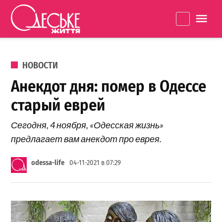
Перейти к содержанию
Одеське
La
життя
ОПУБЛИКОВАНО В
НОВОСТИ
Анекдот дня: помер в Одессе
старый еврей
Сегодня, 4 ноября, «Одесская жизнь»
предлагает вам анекдот про еврея.
odessa-life
04-11-2021 в 07:29