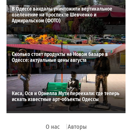
В Одессе вандалы уничтожили вертикальное
озеленение на проспекте Шевченко и
Адмиральском (ФОТО)
Сколько стоят продукты на Новом базаре в
Одессе: актуальные цены августа
Киса, Ося и Орнелла Мути переехали: где теперь
искать известные арт-объекты Одессы
О нас
Авторы