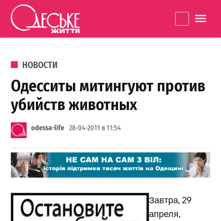
Перейти к содержанию
Одеське
La
життя
ОПУБЛИКОВАНО В
НОВОСТИ
Одесситы митингуют против
убийств животных
odessa-life
28-04-2011 в 11:54
Завтра, 29
апреля,