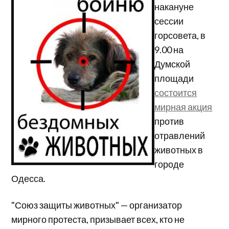
накануне
сессии
горсовета, в
9.00 на
Думской
площади
состоится
мирная акция
против
отравлений
животных в
городе
Одесса.
"
Союз
защиты
животных
" — организатор
мирного протеста, призывает всех, кто не