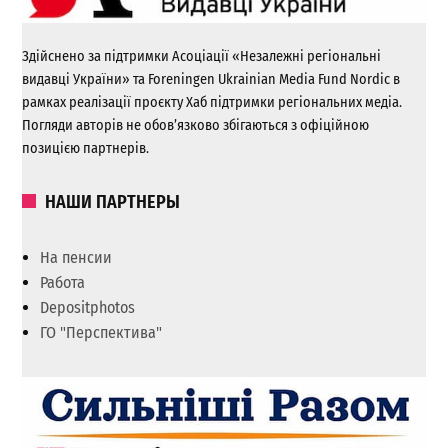
Здійснено за підтримки Асоціації «Незалежні регіональні
видавці України» та Foreningen Ukrainian Media Fund Nordic в
рамках реалізації проєкту Хаб підтримки регіональних медіа.
Погляди авторів не обов’язково збігаються з офіційною
позицією партнерів.
НАШИ ПАРТНЕРЫ
На пенсии
Работа
Depositphotos
ГО "Перспектива"