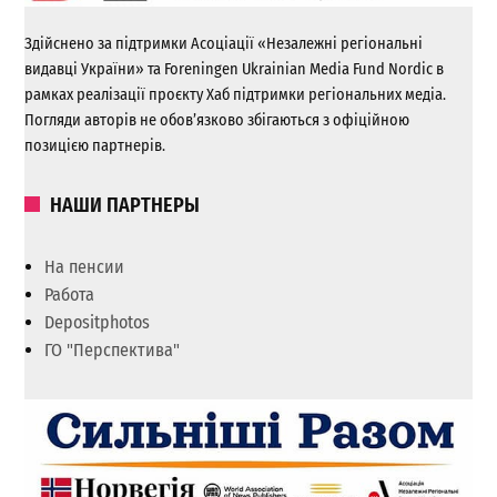
Здійснено за підтримки Асоціації «Незалежні регіональні
видавці України» та Foreningen Ukrainian Media Fund Nordic в
рамках реалізації проєкту Хаб підтримки регіональних медіа.
Погляди авторів не обов’язково збігаються з офіційною
позицією партнерів.
НАШИ ПАРТНЕРЫ
На пенсии
Работа
Depositphotos
ГО "Перспектива"