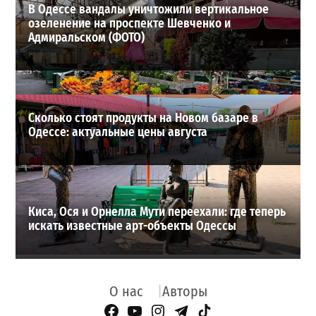
В Одессе вандалы уничтожили вертикальное
озеленение на проспекте Шевченко и
Адмиральском (ФОТО)
Сколько стоят продукты на Новом базаре в
Одессе: актуальные цены августа
Киса, Ося и Орнелла Мути переехали: где теперь
искать известные арт-объекты Одессы
О нас
Авторы
Facebook Page
YouTube
Instagram
Telegram
TikTok