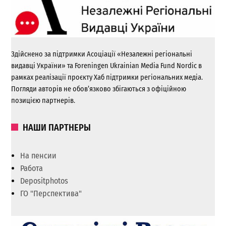
Здійснено за підтримки Асоціації «Незалежні регіональні
видавці України» та Foreningen Ukrainian Media Fund Nordic в
рамках реалізації проєкту Хаб підтримки регіональних медіа.
Погляди авторів не обов’язково збігаються з офіційною
позицією партнерів.
НАШИ ПАРТНЕРЫ
На пенсии
Работа
Depositphotos
ГО "Перспектива"