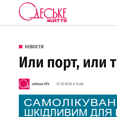
Перейти к содержанию
Одеське
життя
ОПУБЛИКОВАНО В
НОВОСТИ
Или порт, или т
odessa-life
21-12-2010 в 14:48