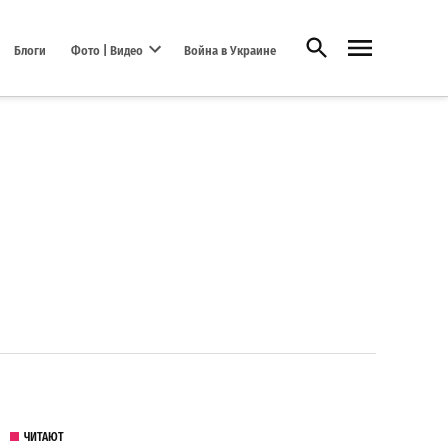
Открыть поиск
Блоги
Фото | Видео
Война в Украине
Open dropdown menu
ЧИТАЮТ