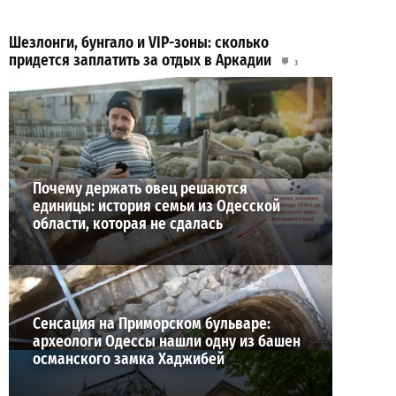
Шезлонги, бунгало и VIP-зоны: сколько
придется заплатить за отдых в Аркадии
3
21-07-2026 в 19:23
ВИБОР РЕДАКЦИИ
Почему держать овец решаются
единицы: история семьи из Одесской
области, которая не сдалась
Сенсация на Приморском бульваре:
археологи Одессы нашли одну из башен
османского замка Хаджибей