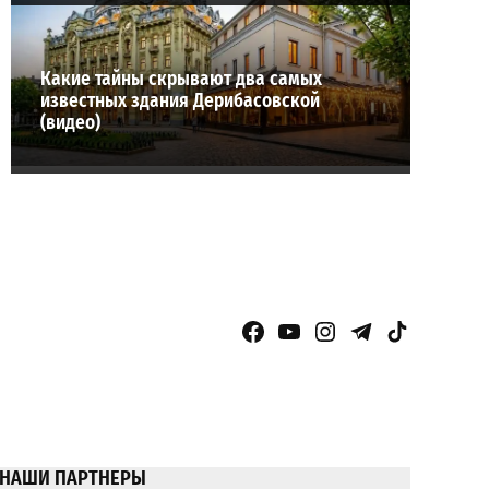
Какие тайны скрывают два самых
известных здания Дерибасовской
(видео)
Facebook Page
YouTube
Instagram
Telegram
TikTok
НАШИ ПАРТНЕРЫ