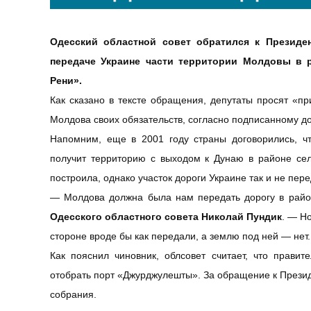
Одесский областной совет обратился к Президе
передаче Украине части территории Молдовы в р
Рени».
Как сказано в тексте обращения, депутаты просят «п
Молдова своих обязательств, согласно подписанному до
Напомним, еще в 2001 году страны договорились, ч
получит территорию с выходом к Дунаю в районе се
построила, однако участок дороги Украине так и не пер
— Молдова должна была нам передать дорогу в райо
Одесского областного совета Николай Пундик
. — Н
стороне вроде бы как передали, а землю под ней — нет.
Как пояснил чиновник, облсовет считает, что прави
отобрать порт «Джурджулешты». За обращение к През
собрания.