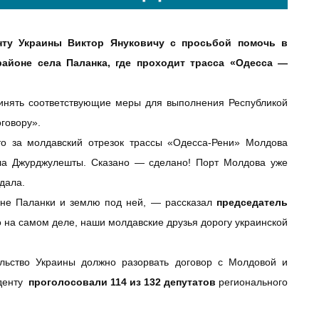
нту Украины Виктор Януковичу с просьбой помочь в
айоне села Паланка, где проходит трасса «Одесса —
ринять соответствующие меры для выполнения Республикой
говору».
то за молдавский отрезок трассы «Одесса-Рени» Молдова
ла Джурджулешты. Сказано — сделано! Порт Молдова уже
едала.
не Паланки и землю под ней, — рассказал
председатель
о на самом деле, наши молдавские друзья дорогу украинской
тельство Украины должно разорвать договор с Молдовой и
иденту
проголосовали 114 из 132 депутатов
регионального