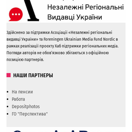
Здійснено за підтримки Асоціації «Незалежні регіональні
видавці України» та Foreningen Ukrainian Media Fund Nordic в
рамках реалізації проєкту Хаб підтримки регіональних медіа.
Погляди авторів не обов’язково збігаються з офіційною
позицією партнерів.
НАШИ ПАРТНЕРЫ
На пенсии
Работа
Depositphotos
ГО "Перспектива"