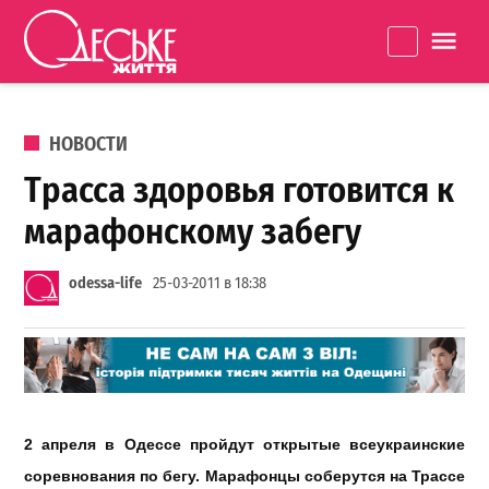
Перейти к содержанию
Одеське
La
життя
ОПУБЛИКОВАНО В
НОВОСТИ
Трасса здоровья готовится к
марафонскому забегу
odessa-life
25-03-2011 в 18:38
2 апреля в Одессе пройдут открытые всеукраинские
соревнования по бегу. Марафонцы соберутся на Трассе