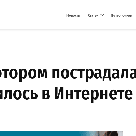
Новости
Статьи
По полочкам
Open dropdown menu
отором пострадал
илось в Интернете