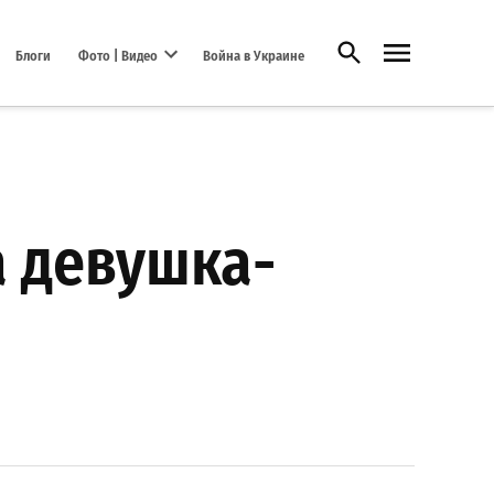
Открыть поиск
Блоги
Фото | Видео
Война в Украине
Open dropdown menu
а девушка-