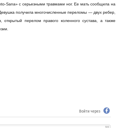
nto-Sana» с серьезными травмами ног. Ее мать сообщила на
 Девушка получила многочисленные переломы — двух ребер,
в, открытый перелом правого коленного сустава, а также
езии.
Войти через
500