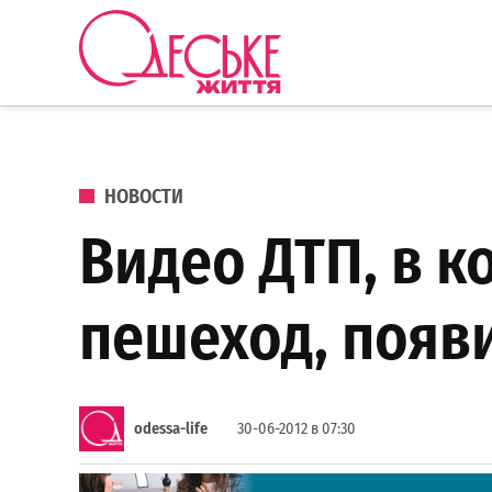
Перейти к содержанию
Одеське
життя
ОПУБЛИКОВАНО В
НОВОСТИ
Видео ДТП, в к
пешеход, появ
odessa-life
30-06-2012 в 07:30