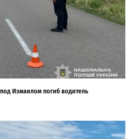
 под Измаилом погиб водитель