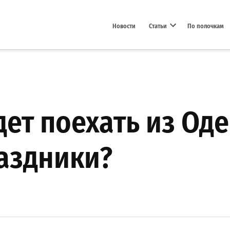
Новости
Статьи
По полочкам
Open dropdown menu
ет поехать из Оде
аздники?