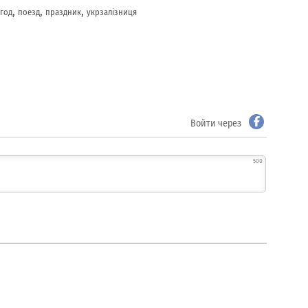
,
,
,
год
поезд
праздник
укрзалізниця
Войти через
500