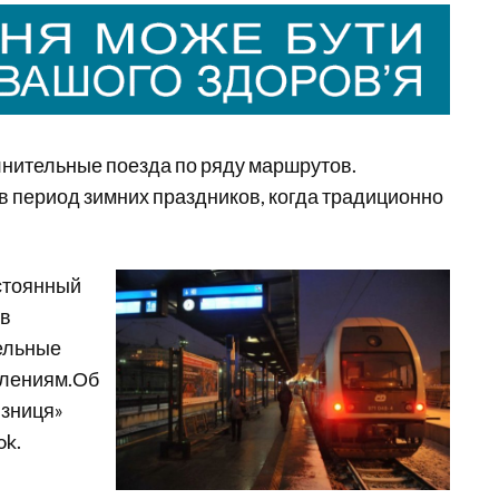
лнительные поезда по ряду маршрутов.
в период зимних праздников, когда традиционно
остоянный
 в
ельные
влениям.Об
ізниця»
ok.