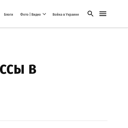
Открыть поиск
Блоги
Фото | Видео
Война в Украине
Open dropdown menu
ссы в