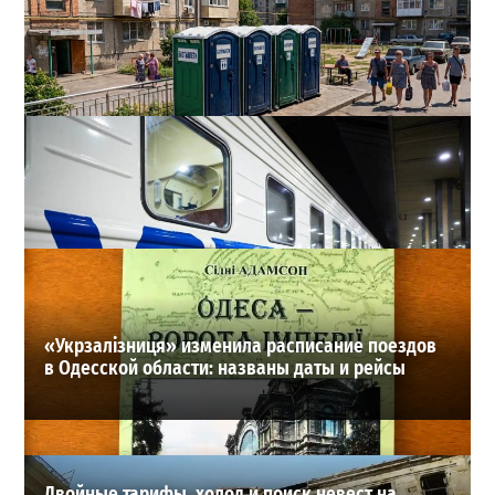
Одесса может остаться без воды и канализации:
эксперт предупредил о худшем сценарии
2
07-08-2026 в 17:19
ВИБОР РЕДАКЦИИ
«Укрзалізниця» изменила расписание поездов
в Одесской области: названы даты и рейсы
Двойные тарифы, холод и поиск невест на