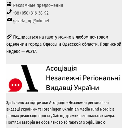
Рекламные предложения
+38 (050) 316-38-92
gazeta_np@ukr.net
Подписаться на газету можно в любом почтовом
отделении города Одессы и Одесской области. Подписной
индекс — 96217.
Здійснено за підтримки Асоціації «Незалежні регіональні
видавці України» та Foreningen Ukrainian Media Fund Nordic в
рамках реалізації проєкту Хаб підтримки регіональних медіа.
Погляди авторів не обов’язково збігаються з офіційною