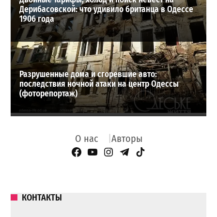
Дерибасовской: что удивило британца в Одессе
1906 года
Разрушенные дома и сгоревшие авто:
последствия ночной атаки на центр Одессы
(фоторепортаж)
О нас
Авторы
Facebook Page
YouTube
Instagram
Telegram
TikTok
КОНТАКТЫ