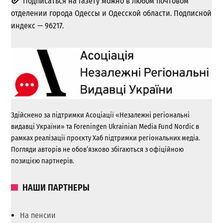
Подписаться на газету можно в любом почтовом
отделении города Одессы и Одесской области. Подписной
индекс — 96217.
Здійснено за підтримки Асоціації «Незалежні регіональні
видавці України» та Foreningen Ukrainian Media Fund Nordic в
рамках реалізації проєкту Хаб підтримки регіональних медіа.
Погляди авторів не обов’язково збігаються з офіційною
позицією партнерів.
НАШИ ПАРТНЕРЫ
На пенсии