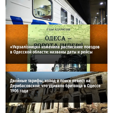
Неприятный сюрприз для водителей Одессы: на АЗС
снова взлетели цены
2
28-07-2026 в 06:47
ВИБОР РЕДАКЦИИ
«Укрзалізниця» изменила расписание поездов
в Одесской области: названы даты и рейсы
Двойные тарифы, холод и поиск невест на
Дерибасовской: что удивило британца в Одессе
1906 года