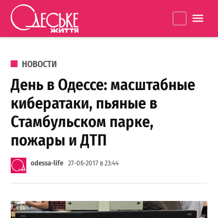
Перейти к содержанию
Одеське
La
життя
ОПУБЛИКОВАНО В
НОВОСТИ
День в Одессе: масштабные
кибератаки, пьяные в
Стамбульском парке,
пожары и ДТП
odessa-life
27-06-2017 в 23:44