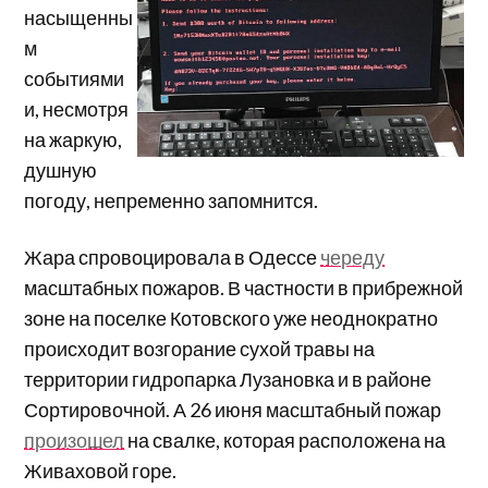
насыщенны
м
событиями
и, несмотря
на жаркую,
душную
погоду, непременно запомнится.
Жара спровоцировала в Одессе
череду
масштабных пожаров. В частности в прибрежной
зоне на поселке Котовского уже неоднократно
происходит возгорание сухой травы на
территории гидропарка Лузановка и в районе
Сортировочной. А 26 июня масштабный пожар
произошел
на свалке, которая расположена на
Живаховой горе.