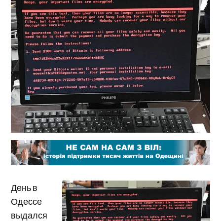
День в
Одессе
выдался