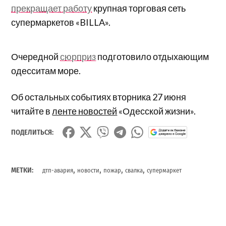
прекращает работу
крупная торговая сеть
супермаркетов «BILLA».
Очередной
сюрприз
подготовило отдыхающим
одесситам море.
Об остальных событиях вторника 27 июня
читайте в
ленте новостей
«Одесской жизни».
ПОДЕЛИТЬСЯ:
,
,
,
,
МЕТКИ:
дтп-авария
новости
пожар
свалка
супермаркет