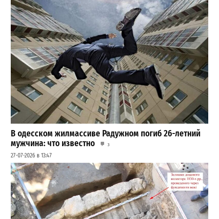
В одесском жилмассиве Радужном погиб 26-летний
мужчина: что известно
3
27-07-2026 в 13:47
Шезлонги, бунгало и VIP-зоны: сколько придется
заплатить за отдых в Аркадии
3
21-07-2026 в 19:23