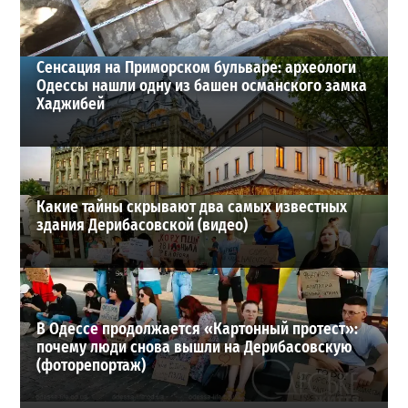
ВИБОР РЕДАКЦИИ
Сенсация на Приморском бульваре: археологи
Одессы нашли одну из башен османского замка
Хаджибей
Какие тайны скрывают два самых известных
здания Дерибасовской (видео)
В Одессе продолжается «Картонный протест»:
почему люди снова вышли на Дерибасовскую
(фоторепортаж)