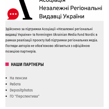
Здійснено за підтримки Асоціації «Незалежні регіональні
видавці України» та Foreningen Ukrainian Media Fund Nordic в
рамках реалізації проєкту Хаб підтримки регіональних медіа.
Погляди авторів не обов’язково збігаються з офіційною
позицією партнерів.
НАШИ ПАРТНЕРЫ
На пенсии
Работа
Depositphotos
ГО "Перспектива"