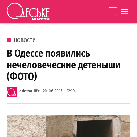
Перейти к содержанию
Одеське
La
життя
ОПУБЛИКОВАНО В
НОВОСТИ
В Одессе появились
нечеловеческие детеныши
(ФОТО)
odessa-life
20-06-2017 в 22:10