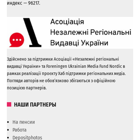
индекс — 96217.
Здійснено за підтримки Асоціації «Незалежні регіональні
видавці України» та Foreningen Ukrainian Media Fund Nordic в
рамках реалізації проєкту Хаб підтримки регіональних медіа.
Погляди авторів не обов’язково збігаються з офіційною
позицією партнерів.
НАШИ ПАРТНЕРЫ
На пенсии
Работа
Depositphotos