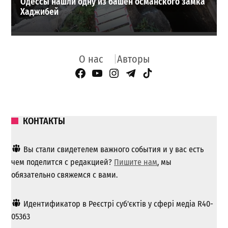
Одессы нашли одну из башен османского замка
Хаджибей
О нас
Авторы
Facebook Page
YouTube
Instagram
Telegram
TikTok
КОНТАКТЫ
Вы стали свидетелем важного события и у вас есть
чем поделится с редакцией?
Пишите нам
, мы
обязательно свяжемся с вами.
Идентификатор в Реєстрі суб'єктів у сфері медіа R40-
05363