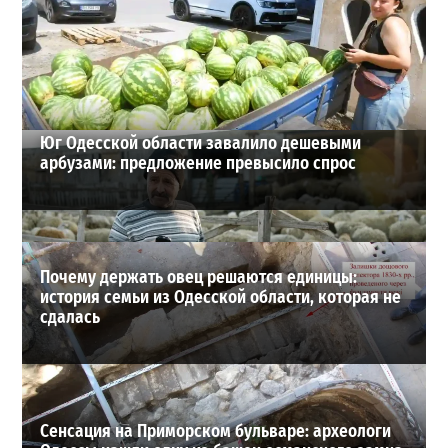
Шезлонги, бунгало и VIP-зоны: сколько придется
заплатить за отдых в Аркадии
3
21-07-2026 в 19:23
ВИБОР РЕДАКЦИИ
Юг Одесской области завалило дешевыми
арбузами: предложение превысило спрос
Почему держать овец решаются единицы:
история семьи из Одесской области, которая не
сдалась
Сенсация на Приморском бульваре: археологи