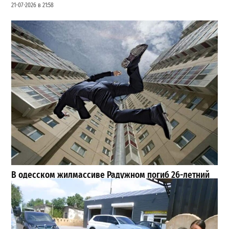
21-07-2026 в 21:58
В одесском жилмассиве Радужном погиб 26-летний
мужчина: что известно
3
27-07-2026 в 13:47