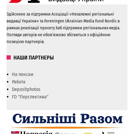
Здійснено за підтримки Асоціації «Незалежні регіональні
видавці України» та Foreningen Ukrainian Media Fund Nordic в
рамках реалізації проєкту Хаб підтримки регіональних медіа.
Погляди авторів не обов’язково збігаються з офіційною
позицією партнерів.
НАШИ ПАРТНЕРЫ
На пенсии
Работа
Depositphotos
ГО "Перспектива"