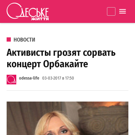
Перейти к содержанию
Одеське
La
життя
ОПУБЛИКОВАНО В
НОВОСТИ
Активисты грозят сорвать
концерт Орбакайте
odessa-life
03-03-2017 в 17:50