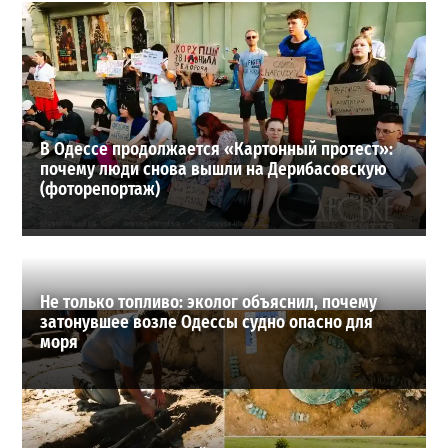
Шезлонги, бунгало и VIP-зоны: сколько придется
заплатить за отдых в Аркадии
3
21-07-2026 в 19:23
ВИБОР РЕДАКЦИИ
В Одессе продолжается «Картонный протест»:
почему люди снова вышли на Дерибасовскую
(фоторепортаж)
Не только топливо: эколог объяснил, почему
затонувшее возле Одессы судно опасно для
моря