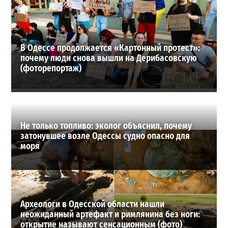
27-07-2026 в 13:47
ВИБОР РЕДАКЦИИ
В Одессе продолжается «Картонный протест»:
почему люди снова вышли на Дерибасовскую
(фоторепортаж)
Не только топливо: эколог объяснил, почему
затонувшее возле Одессы судно опасно для
моря
Археологи в Одесской области нашли
неожиданный артефакт и римлянина без ноги:
открытие называют сенсационным (фото)