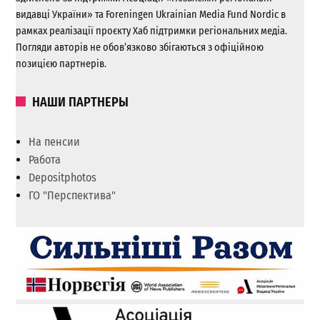
видавці України» та Foreningen Ukrainian Media Fund Nordic в
рамках реалізації проєкту Хаб підтримки регіональних медіа.
Погляди авторів не обов’язково збігаються з офіційною
позицією партнерів.
НАШИ ПАРТНЕРЫ
На пенсии
Работа
Depositphotos
ГО "Перспектива"