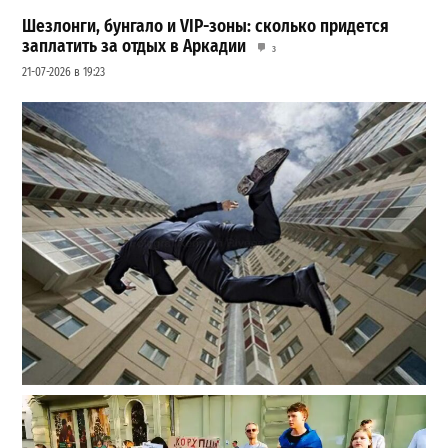
Шезлонги, бунгало и VIP-зоны: сколько придется
заплатить за отдых в Аркадии
3
21-07-2026 в 19:23
В одесском жилмассиве Радужном погиб 26-летний
мужчина: что известно
3