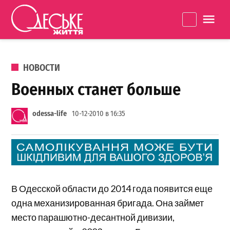
Перейти к содержанию
Одеське
La
життя
ОПУБЛИКОВАНО В
НОВОСТИ
Военных станет больше
odessa-life
10-12-2010 в 16:35
В Одесской области до 2014 года появится еще
одна механизированная бригада. Она займет
место парашютно-десантной дивизии,