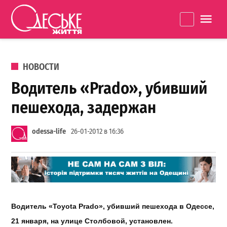
Перейти к содержанию
Одеське
La
життя
ОПУБЛИКОВАНО В
НОВОСТИ
Водитель «Prado», убивший
пешехода, задержан
odessa-life
26-01-2012 в 16:36
Водитель
«Toyota Prado»,
убивший
пешехода
в
Одессе
,
21
января
,
на
улице
Столбовой
,
установлен
.