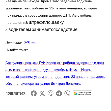
наезда
на
пешехода
.
Кроме
того
задержан
водитель
указанного
автомобиля
—
29-летняя
женщина
,
которая
призналась
в
совершении
данного
ДТП.
Автомобиль
а
штрафплощадку
поставлен
н
,
водителем
занимаетсяследствие
а
.
Источник
:
048.ua
Читайте
также
:
Сотрудники
розыска
ГАИ
Киевского
района
задержали
и
дост
авили
на
штрафплощадку
автомобиль
«Nissan Note»,
который
ранним
утром
в
понедельник
, 23
января
,
насмерть
сбил
пенсионера
на
улице
Дмитрия
Донского
.
ПОДЕЛИТЬСЯ: