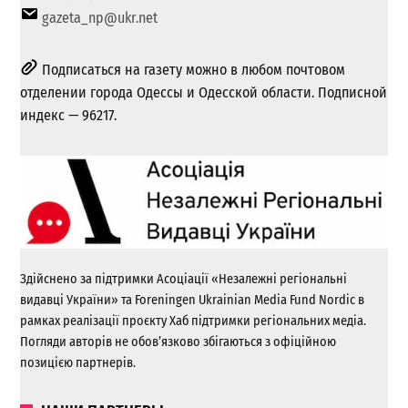
gazeta_np@ukr.net
Подписаться на газету можно в любом почтовом
отделении города Одессы и Одесской области. Подписной
индекс — 96217.
Здійснено за підтримки Асоціації «Незалежні регіональні
видавці України» та Foreningen Ukrainian Media Fund Nordic в
рамках реалізації проєкту Хаб підтримки регіональних медіа.
Погляди авторів не обов’язково збігаються з офіційною
позицією партнерів.