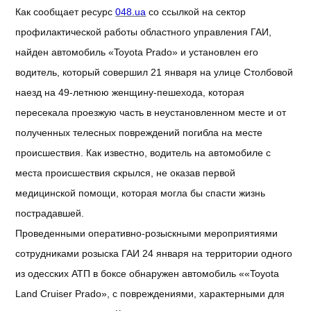
Как
сообщает
ресурс
048.ua
со
ссылкой
на
сектор
профилактической
работы
областного
управления
ГАИ,
найден
автомобиль
«Toyota Prado» и
установлен
его
водитель
,
который
совершил
21
января
на
улице
Столбовой
наезд
на
49-летнюю
женщину-пешехода
,
которая
пересекала
проезжую
часть
в
неустановленном
месте
и
от
полученных
телесных
повреждений
погибла
на
месте
происшествия
. Как
известно
,
водитель
на
автомобиле
с
места
происшествия
скрылся
,
не
оказав
первой
медицинской
помощи
,
которая
могла
бы
спасти
жизнь
пострадавшей
.
Проведенными
оперативно-розыскными
мероприятиями
сотрудниками
розыска
ГАИ 24
января
на
территории
одного
из
одесских
АТП в
боксе
обнаружен
автомобиль
««Toyota
Land Cruiser Prado», с
повреждениями
,
характерными
для