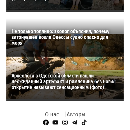
Не только топливо: эколог объяснил, почему
затонувшее возле Одессы судно опасно для
моря
Археологи в Одесской области нашли
неожиданный артефакт и римлянина без ноги:
открытие называют сенсационным (фото)
О нас
Авторы
Facebook Page
YouTube
Instagram
Telegram
TikTok