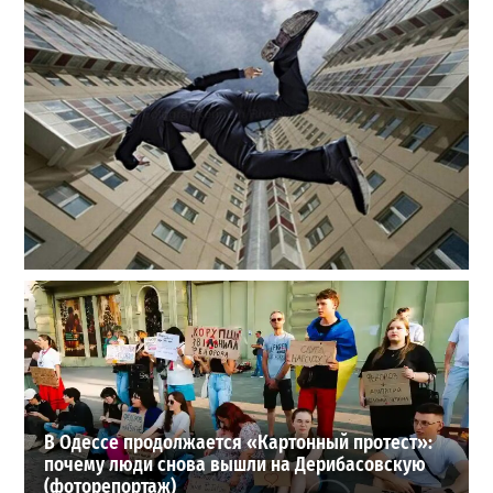
В одесском жилмассиве Радужном погиб 26-летний
мужчина: что известно
3
27-07-2026 в 13:47
ВИБОР РЕДАКЦИИ
В Одессе продолжается «Картонный протест»:
почему люди снова вышли на Дерибасовскую
(фоторепортаж)