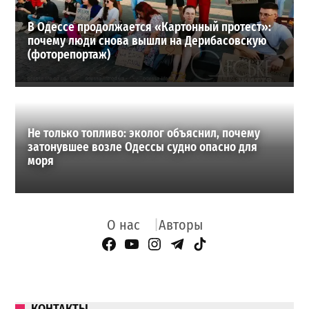
В Одессе продолжается «Картонный протест»:
почему люди снова вышли на Дерибасовскую
(фоторепортаж)
Не только топливо: эколог объяснил, почему
затонувшее возле Одессы судно опасно для
моря
О нас
Авторы
Facebook Page
YouTube
Instagram
Telegram
TikTok