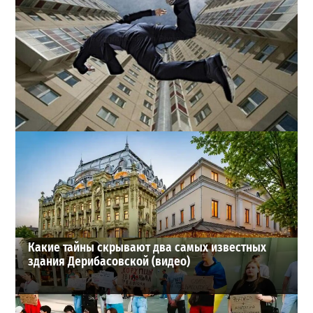
В одесском жилмассиве Радужном погиб 26-летний
мужчина: что известно
3
27-07-2026 в 13:47
ВИБОР РЕДАКЦИИ
Какие тайны скрывают два самых известных
здания Дерибасовской (видео)