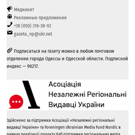
Медиакит
Рекламные предложения
+38 (050) 316-38-92
gazeta_np@ukr.net
Подписаться на газету можно в любом почтовом
отделении города Одессы и Одесской области. Подписной
индекс — 96217.
Здійснено за підтримки Асоціації «Незалежні регіональні
видавці України» та Foreningen Ukrainian Media Fund Nordic в
рамках реалізації проєкту Хаб підтримки регіональних медіа.