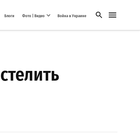
Открыть поиск
Блоги
Фото | Видео
Война в Украине
Open dropdown menu
 стелить