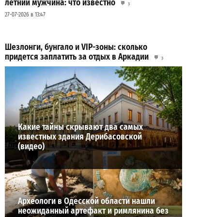
летний мужчина: что известно
3
27-07-2026 в 13:47
Шезлонги, бунгало и VIP-зоны: сколько
придется заплатить за отдых в Аркадии
3
21-07-2026 в 19:23
ВИБОР РЕДАКЦИИ
Какие тайны скрывают два самых
известных здания Дерибасовской
(видео)
Археологи в Одесской области нашли
неожиданный артефакт и римлянина без