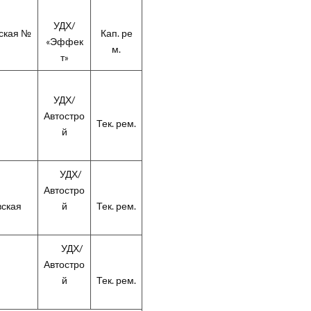
УДХ/
вская №
Кап. ре
«Эффек
м.
т»
УДХ/
Автостро
Тек. рем.
й
УДХ/
Автостро
вская
й
Тек. рем.
УДХ/
Автостро
й
Тек. рем.