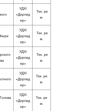
УДХ/
Тек. ре
кого
«Дорлид
м.
ер»
УДХ/
Тек. ре
-Кюри
«Дорлид
м.
ер»
УДХ/
рского
Тек. ре
«Дорлид
тва
м.
ер»
УДХ/
Тек. ре
лотного
«Дорлид
м.
ер»
УДХ/
 Голова
Тек. ре
«Дорлид
м.
ер»