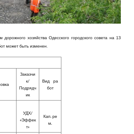
 дорожного хозяйства Одесского городского совета на 13
бот может быть изменен.
Заказчи
к/
Вид ра
овка
Подрядч
бот
ик
УДХ/
Кап. ре
«Эффек
м.
т»