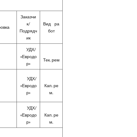
Заказчи
к/
Вид ра
овка
Подрядч
бот
ик
УДХ/
«Евродо
Тек. рем
р»
УДХ/
«Евродо
Кап. ре
р»
м.
УДХ/
«Евродо
Кап. ре
р»
м.