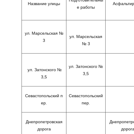
Подготовительны
Название улицы
Асфальтир
е работы
ул. Марсельская №
ул. Марсельская
3
№ 3
ул. Затонского №
ул. Затонского №
3,5
3,5
Севастопольский п
Севастопольский
ер.
пер.
Днепропетровская
Днепропетр
дорога
дорог