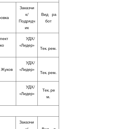
Заказчи
к/
Вид ра
овка
Подрядч
бот
ик
ект
УДХ/
шко
«Лидер»
Тек. рем.
УДХ/
 Жуков
«Лидер»
Тек. рем.
УДХ/
Тек. ре
«Лидер»
м.
Заказчи