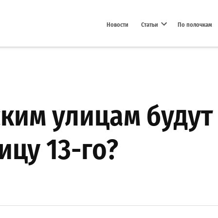
Новости
Статьи
По полочкам
Open dropdown menu
ким улицам будут
ицу 13-го?