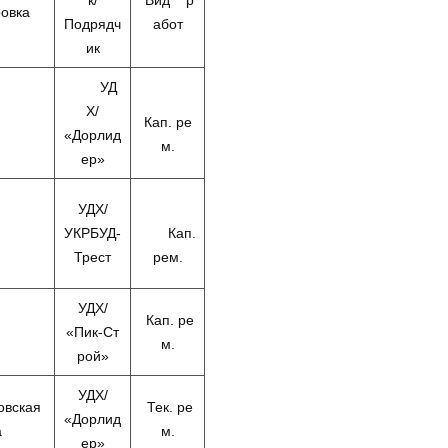
к/
Вид р
овка
Подрядч
абот
ик
УД
Х/
Кап. ре
«Дорлид
м.
ер»
УДХ/
УКРБУД-
Кап.
Трест
рем.
УДХ/
Кап. ре
«Пик-Ст
м.
рой»
УДХ/
овская
Тек. ре
«Дорлид
а
м.
ер»