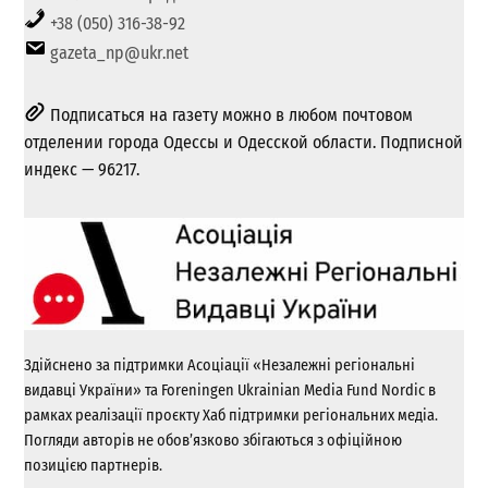
+38 (050) 316-38-92
gazeta_np@ukr.net
Подписаться на газету можно в любом почтовом
отделении города Одессы и Одесской области. Подписной
индекс — 96217.
Здійснено за підтримки Асоціації «Незалежні регіональні
видавці України» та Foreningen Ukrainian Media Fund Nordic в
рамках реалізації проєкту Хаб підтримки регіональних медіа.
Погляди авторів не обов’язково збігаються з офіційною
позицією партнерів.