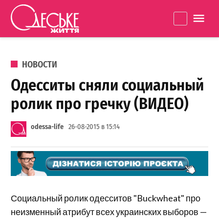
Перейти к содержанию
Одеське
La
життя
ОПУБЛИКОВАНО В
НОВОСТИ
Одесситы сняли социальный
ролик про гречку (ВИДЕО)
odessa-life
26-08-2015 в 15:14
Социальный ролик одесситов "Buckwheat" про
неизменный атрибут всех украинских выборов —