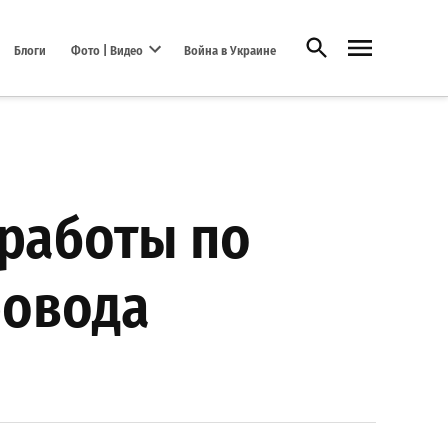
Открыть поиск
Блоги
Фото | Видео
Война в Украине
Open dropdown menu
 работы по
ровода