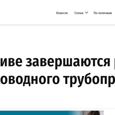
Новости
Статьи
По полочкам
Open dropdown menu
ливе завершаются
ководного трубоп