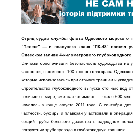
Отряд
судов
службы
флота
Одесского
морского
"
Пеленг
" — и
плавучего
крана
"
ПК-48
"
принял
у
Одесском заливе 4-километрового глубоководного
Э
кипажи
обеспечивали безопасность судоходства на уч
частности, с помощью 100-тонного плавкрана
Одесског
которые использовались при отрывке траншеи и укладке
Строительство глубоководного выпуска сточных вод от
величине в мире, сметная стоимость — около 600 млн 
началось в конце августа 2011 года. С сентября дл
частности, буксиры и плавкран участвовали в
операция
секций трубы большого диаметра в надводном полож
погружении трубопровода в глубоководную траншею.