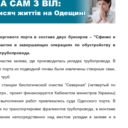
торгового
порта
в
составе
двух
буксиров
– "
Сфинкс
и
частие
в
завершающих
операциях
по обустройству в
 трубопровода.
астке залива, где производилась укладка трубопровода. В
о
порта
из подводной почвы были извлечены створные сваи,
 труб.
 станции биологической очистки "Северная" (четвертый по
грн., проект финансируется Кабинетом министров Украины)
я выполнения работ привлекались суда
Одесского
порта
. В
х
по транспортировке фрагментов трубопровода, в монтаже
ении непосредственно над местом укладки в заливе и в