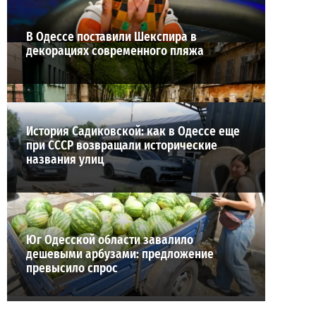
В Одессе поставили Шекспира в
декорациях современного пляжа
История Садиковской: как в Одессе еще
при СССР возвращали исторические
названия улиц
Юг Одесской области завалило
дешевыми арбузами: предложение
превысило спрос