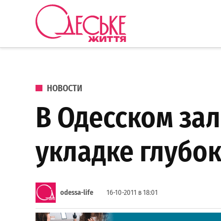
Перейти к содержанию
Одеське
життя
ОПУБЛИКОВАНО В
НОВОСТИ
В Одесском за
укладке глубо
odessa-life
16-10-2011 в 18:01