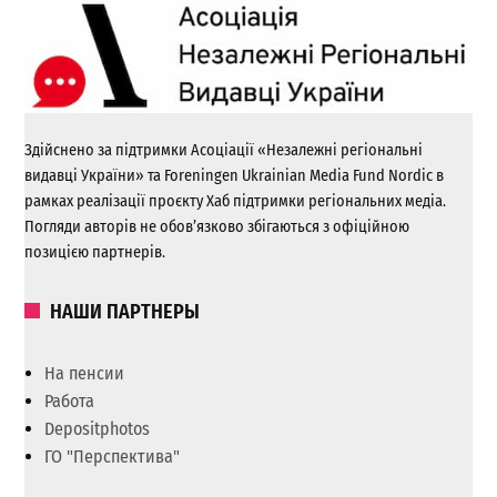
Здійснено за підтримки Асоціації «Незалежні регіональні
видавці України» та Foreningen Ukrainian Media Fund Nordic в
рамках реалізації проєкту Хаб підтримки регіональних медіа.
Погляди авторів не обов’язково збігаються з офіційною
позицією партнерів.
НАШИ ПАРТНЕРЫ
На пенсии
Работа
Depositphotos
ГО "Перспектива"