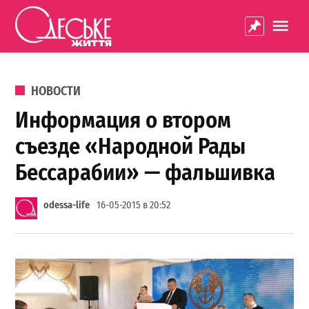
Перейти к содержанию
Одеське
La
життя
ОПУБЛИКОВАНО В
НОВОСТИ
Информация о втором
съезде «Народной Рады
Бессарабии» — фальшивка
odessa-life
16-05-2015 в 20:52