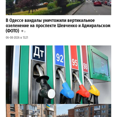
В Одессе вандалы уничтожили вертикальное
озеленение на проспекте Шевченко и Адмиральском
(ФОТО)
3
06-08-2026 в 13:21
Неприятный сюрприз для водителей Одессы: на АЗС
снова взлетели цены
2