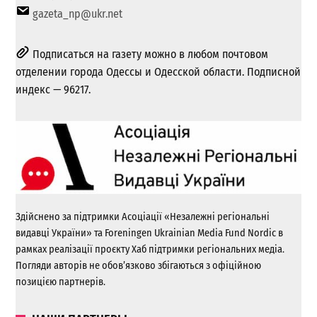
gazeta_np@ukr.net
Подписаться на газету можно в любом почтовом
отделении города Одессы и Одесской области. Подписной
индекс — 96217.
Здійснено за підтримки Асоціації «Незалежні регіональні
видавці України» та Foreningen Ukrainian Media Fund Nordic в
рамках реалізації проєкту Хаб підтримки регіональних медіа.
Погляди авторів не обов’язково збігаються з офіційною
позицією партнерів.