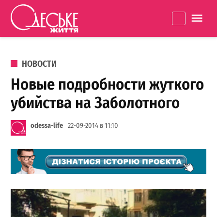
Перейти к содержанию
Одеське
La
життя
ОПУБЛИКОВАНО В
НОВОСТИ
Новые подробности жуткого
убийства на Заболотного
odessa-life
22-09-2014 в 11:10