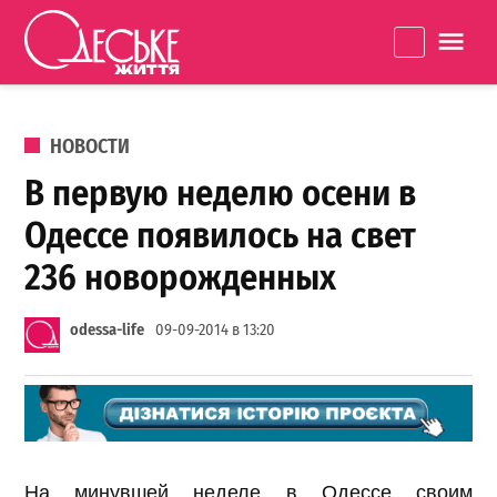
Перейти к содержанию
Одеське
La
життя
ОПУБЛИКОВАНО В
НОВОСТИ
В первую неделю осени в
Одессе появилось на свет
236 новорожденных
odessa-life
09-09-2014 в 13:20
На минувшей неделе в Одессе своим