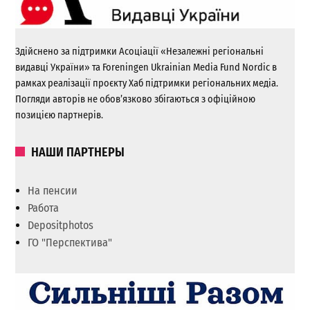
Здійснено за підтримки Асоціації «Незалежні регіональні
видавці України» та Foreningen Ukrainian Media Fund Nordic в
рамках реалізації проєкту Хаб підтримки регіональних медіа.
Погляди авторів не обов’язково збігаються з офіційною
позицією партнерів.
НАШИ ПАРТНЕРЫ
На пенсии
Работа
Depositphotos
ГО "Перспектива"