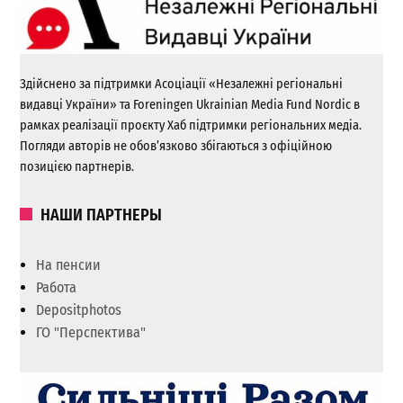
Здійснено за підтримки Асоціації «Незалежні регіональні
видавці України» та Foreningen Ukrainian Media Fund Nordic в
рамках реалізації проєкту Хаб підтримки регіональних медіа.
Погляди авторів не обов’язково збігаються з офіційною
позицією партнерів.
НАШИ ПАРТНЕРЫ
На пенсии
Работа
Depositphotos
ГО "Перспектива"