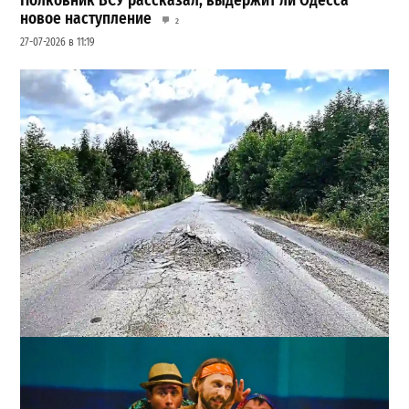
Полковник ВСУ рассказал, выдержит ли Одесса
новое наступление
2
27-07-2026 в 11:19
Почему из сел Одесской области исчезли автобусы и
как теперь добираются люди
2
23-07-2026 в 14:36