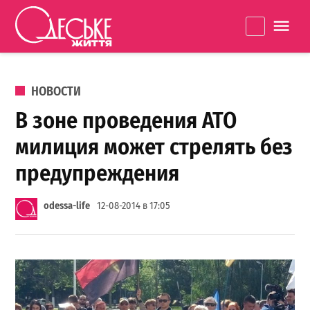
Перейти к содержанию
Одеське
La
життя
ОПУБЛИКОВАНО В
НОВОСТИ
В зоне проведения АТО
милиция может стрелять без
предупреждения
odessa-life
12-08-2014 в 17:05