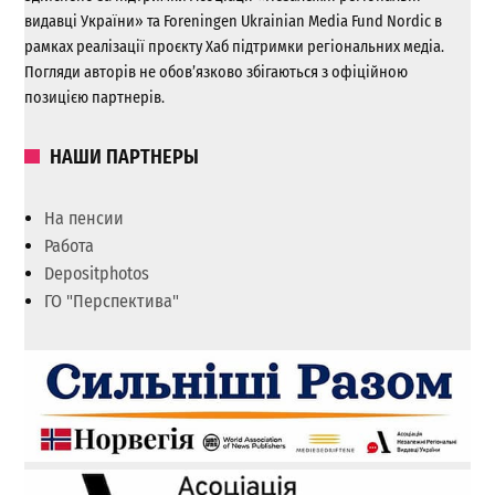
видавці України» та Foreningen Ukrainian Media Fund Nordic в
рамках реалізації проєкту Хаб підтримки регіональних медіа.
Погляди авторів не обов’язково збігаються з офіційною
позицією партнерів.
НАШИ ПАРТНЕРЫ
На пенсии
Работа
Depositphotos
ГО "Перспектива"