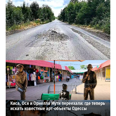
Почему из сел Одесской области исчезли автобусы и
как теперь добираются люди
2
23-07-2026 в 14:36
ВИБОР РЕДАКЦИИ
Киса, Ося и Орнелла Мути переехали: где теперь
искать известные арт-объекты Одессы