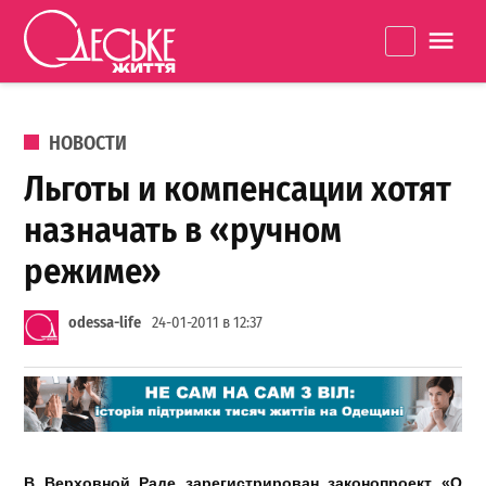
Перейти к содержанию
Одеське
La
життя
ОПУБЛИКОВАНО В
НОВОСТИ
Льготы и компенсации хотят
назначать в «ручном
режиме»
odessa-life
24-01-2011 в 12:37
В Верховной Раде зарегистрирован законопроект
«О