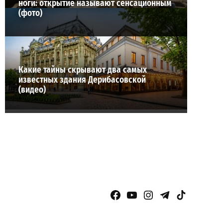
ноги: открытие называют сенсационным
(фото)
Какие тайны скрывают два самых
известных здания Дерибасовской
(видео)
Facebook Page
YouTube
Instagram
Telegram
TikTok