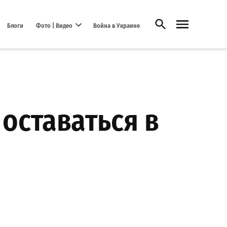
Открыть поиск
Блоги
Фото | Видео
Война в Украине
Open dropdown menu
 оставаться в