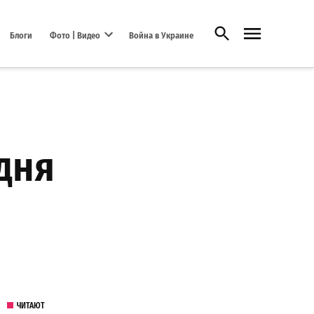
Открыть поиск
Блоги
Фото | Видео
Война в Украине
Open dropdown menu
дня
ЧИТАЮТ