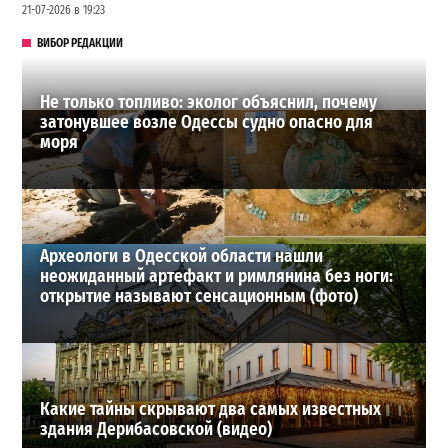
21-07-2026 в 19:23
ВИБОР РЕДАКЦИИ
Не только топливо: эколог объяснил, почему
затонувшее возле Одессы судно опасно для
моря
Археологи в Одесской области нашли
неожиданный артефакт и римлянина без ноги:
открытие называют сенсационным (фото)
Какие тайны скрывают два самых известных
здания Дерибасовской (видео)