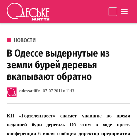
Перейти к содержанию
Одеське
La
життя
ОПУБЛИКОВАНО В
НОВОСТИ
В Одессе выдернутые из
земли бурей деревья
вкапывают обратно
odessa-life
07-07-2011 в 11:13
КП «Горзелентрест» спасает упавшие во время
недавней бури
деревья
. Об этом в ходе пресс-
конференции 6 июля сообщил директор предприятия