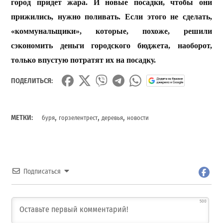
город придет жара. И новые посадки, чтобы они
прижились, нужно поливать. Если этого не сделать,
«коммунальщики», которые, похоже, решили
сэкономить деньги городского
бюджета
,
наоборот
,
только
впустую
потратят
их
на
посадку
.
ПОДЕЛИТЬСЯ:
,
,
,
МЕТКИ:
буря
горзелентрест
деревья
новости
Подписаться
500