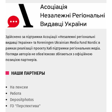
Здійснено за підтримки Асоціації «Незалежні регіональні
видавці України» та Foreningen Ukrainian Media Fund Nordic в
рамках реалізації проєкту Хаб підтримки регіональних медіа.
Погляди авторів не обов’язково збігаються з офіційною
позицією партнерів.
НАШИ ПАРТНЕРЫ
На пенсии
Работа
Depositphotos
ГО "Перспектива"