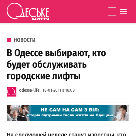
Перейти к содержанию
Одеське
La
життя
ОПУБЛИКОВАНО В
НОВОСТИ
В Одессе выбирают, кто
будет обслуживать
городские лифты
odessa-life
18-01-2011 в 18:08
На следующей неделе станут известны, кто