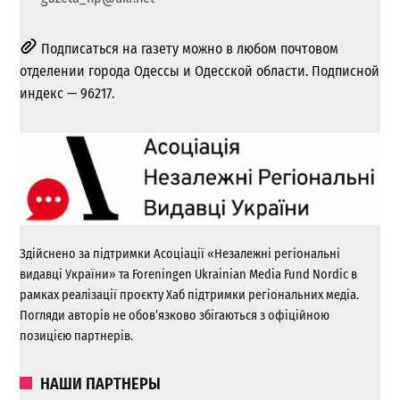
Подписаться на газету можно в любом почтовом
отделении города Одессы и Одесской области. Подписной
индекс — 96217.
Здійснено за підтримки Асоціації «Незалежні регіональні
видавці України» та Foreningen Ukrainian Media Fund Nordic в
рамках реалізації проєкту Хаб підтримки регіональних медіа.
Погляди авторів не обов’язково збігаються з офіційною
позицією партнерів.
НАШИ ПАРТНЕРЫ