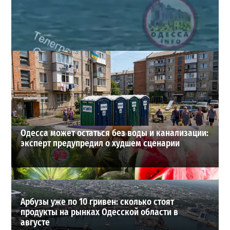
Под Одессой уносит в море ребенка на матрасе и
мужчину: идет спасательная операция
2
28-07-2026 в 17:51
ВИБОР РЕДАКЦИИ
Одесса может остаться без воды и канализации:
эксперт предупредил о худшем сценарии
Арбузы уже по 10 гривен: сколько стоят
продукты на рынках Одесской области в
августе