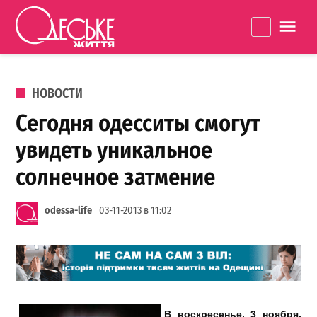
Перейти к содержанию
Одеське
La
життя
ОПУБЛИКОВАНО В
НОВОСТИ
Сегодня одесситы смогут
увидеть уникальное
солнечное затмение
odessa-life
03-11-2013 в 11:02
В воскресенье, 3 ноября,