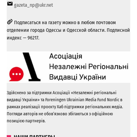
gazeta_np@ukr.net
Подписаться на газету можно в любом почтовом
отделении города Одессы и Одесской области. Подписной
индекс — 96217.
Здійснено за підтримки Асоціації «Незалежні регіональні
видавці України» та Foreningen Ukrainian Media Fund Nordic в
рамках реалізації проєкту Хаб підтримки регіональних медіа.
Погляди авторів не обов’язково збігаються з офіційною
позицією партнерів.