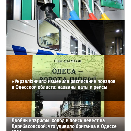
Неприятный сюрприз для водителей Одессы: на АЗС
снова взлетели цены
2
28-07-2026 в 06:47
ВИБОР РЕДАКЦИИ
«Укрзалізниця» изменила расписание поездов
в Одесской области: названы даты и рейсы
Двойные тарифы, холод и поиск невест на
Дерибасовской: что удивило британца в Одессе