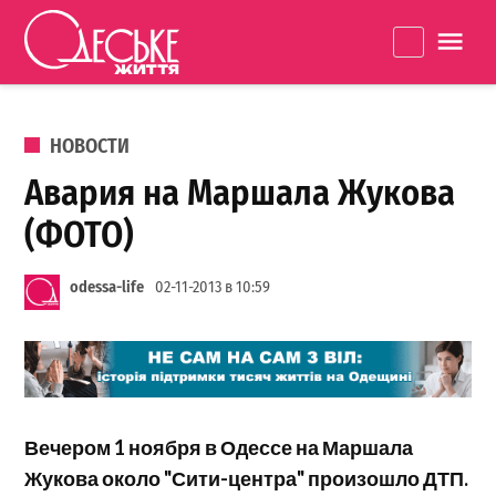
Перейти к содержанию
Одеське
La
життя
ОПУБЛИКОВАНО В
НОВОСТИ
Авария на Маршала Жукова
(ФОТО)
odessa-life
02-11-2013 в 10:59
Вечером 1 ноября в Одессе на Маршала
Жукова около "Сити-центра" произошло ДТП.