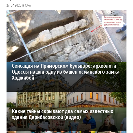
27-07-2026 в 13:47
Шезлонги, бунгало и VIP-зоны: сколько придется
заплатить за отдых в Аркадии
3
21-07-2026 в 19:23
ВИБОР РЕДАКЦИИ
Сенсация на Приморском бульваре: археологи
Одессы нашли одну из башен османского замка
Хаджибей
Какие тайны скрывают два самых известных
здания Дерибасовской (видео)