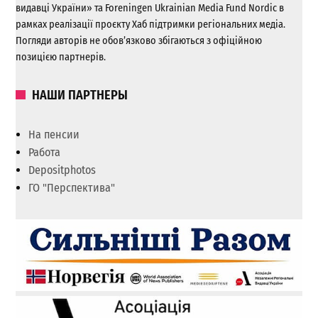
видавці України» та Foreningen Ukrainian Media Fund Nordic в
рамках реалізації проєкту Хаб підтримки регіональних медіа.
Погляди авторів не обов’язково збігаються з офіційною
позицією партнерів.
НАШИ ПАРТНЕРЫ
На пенсии
Работа
Depositphotos
ГО "Перспектива"