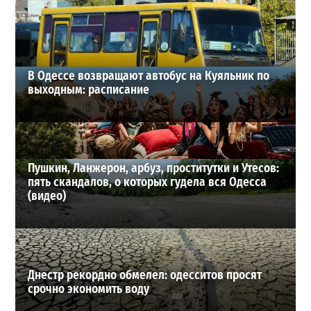
17-07-2026 в 10:32
ВИБОР РЕДАКЦИИ
В Одессе возвращают автобус на Куяльник по
выходным: расписание
Пушкин, Ланжерон, арбуз, проститутки и Утесов:
пять скандалов, о которых гудела вся Одесса
(видео)
Днестр рекордно обмелел: одесситов просят
срочно экономить воду