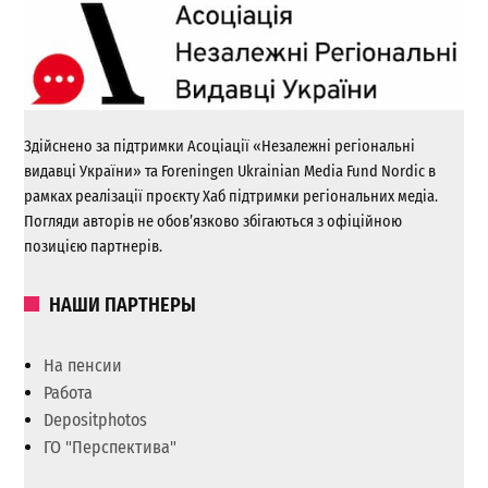
Здійснено за підтримки Асоціації «Незалежні регіональні
видавці України» та Foreningen Ukrainian Media Fund Nordic в
рамках реалізації проєкту Хаб підтримки регіональних медіа.
Погляди авторів не обов’язково збігаються з офіційною
позицією партнерів.
НАШИ ПАРТНЕРЫ
На пенсии
Работа
Depositphotos
ГО "Перспектива"