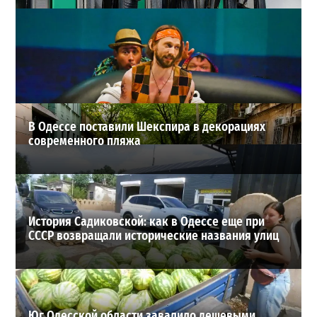
Неприятный сюрприз для водителей Одессы: на АЗС
снова взлетели цены
2
28-07-2026 в 06:47
ВИБОР РЕДАКЦИИ
В Одессе поставили Шекспира в декорациях
современного пляжа
История Садиковской: как в Одессе еще при
СССР возвращали исторические названия улиц
Юг Одесской области завалило дешевыми