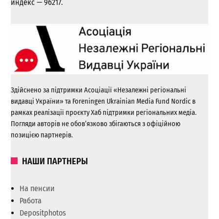
индекс — 96217.
Здійснено за підтримки Асоціації «Незалежні регіональні
видавці України» та Foreningen Ukrainian Media Fund Nordic в
рамках реалізації проєкту Хаб підтримки регіональних медіа.
Погляди авторів не обов’язково збігаються з офіційною
позицією партнерів.
НАШИ ПАРТНЕРЫ
На пенсии
Работа
Depositphotos