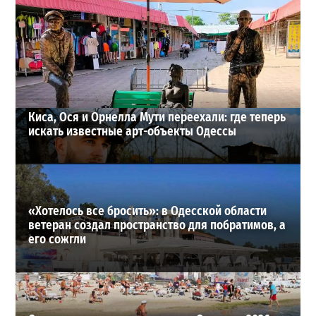
Под Одессой уносит в море ребенка на матрасе и
мужчину: идет спасательная операция
2
28-07-2026 в 17:51
ВИБОР РЕДАКЦИИ
Киса, Ося и Орнелла Мути переехали: где теперь
искать известные арт-объекты Одессы
«Хотелось все бросить»: в Одесской области
ветеран создал пространство для побратимов, а
его сожгли