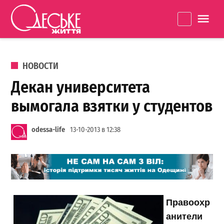
Перейти к содержанию
Одеське
La
життя
ОПУБЛИКОВАНО В
НОВОСТИ
Декан университета
вымогала взятки у студентов
odessa-life
13-10-2013 в 12:38
Правоохр
анители