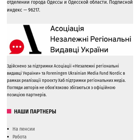
отделении города Одессы и Одесской области. Подписной
индекс — 96217.
Здійснено за підтримки Асоціації «Незалежні регіональні
видавці України» та Foreningen Ukrainian Media Fund Nordic в
рамках реалізації проєкту Хаб підтримки регіональних медіа.
Погляди авторів не обов’язково збігаються з офіційною
позицією партнерів.
НАШИ ПАРТНЕРЫ
На пенсии
Работа