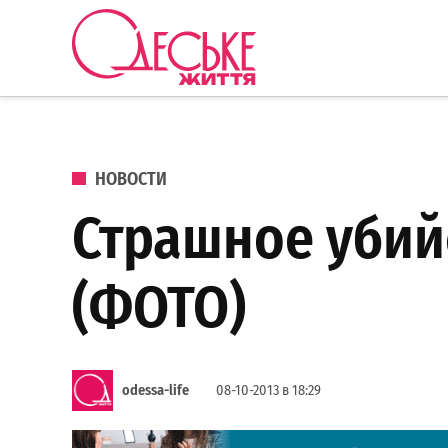
Перейти к содержанию
Одеське
життя
ОПУБЛИКОВАНО В
НОВОСТИ
Страшное убий
(ФОТО)
odessa-life
08-10-2013 в 18:29