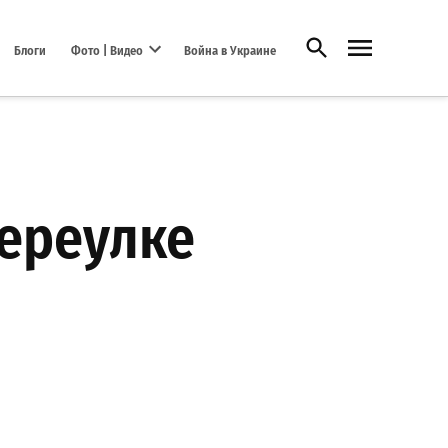
Открыть поиск
Блоги
Фото | Видео
Война в Украине
Open dropdown menu
переулке