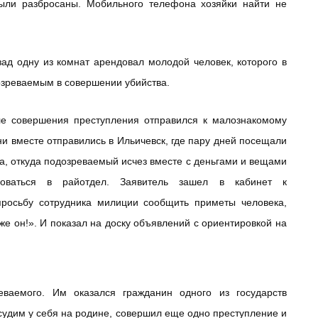
 были разбросаны. Мобильного телефона хозяйки найти не
ад одну из комнат арендовал молодой человек, которого в
дозреваемым в совершении убийства.
ле совершения преступления отправился к малознакомому
 вместе отправились в Ильичевск, где пару дней посещали
а, откуда подозреваемый исчез вместе с деньгами и вещами
оваться в райотдел. Заявитель зашел в кабинет к
просьбу сотрудника милиции сообщить приметы человека,
же он!». И показал на доску объявлений с ориентировкой на
еваемого. Им оказался гражданин одного из государств
 судим у себя на родине, совершил еще одно преступление и