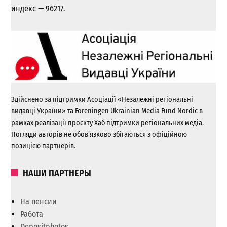
индекс — 96217.
Здійснено за підтримки Асоціації «Незалежні регіональні
видавці України» та Foreningen Ukrainian Media Fund Nordic в
рамках реалізації проєкту Хаб підтримки регіональних медіа.
Погляди авторів не обов’язково збігаються з офіційною
позицією партнерів.
НАШИ ПАРТНЕРЫ
На пенсии
Работа
Depositphotos