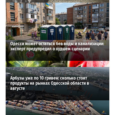
Полковник ВСУ рассказал, выдержит ли Одесса
новое наступление
2
27-07-2026 в 11:19
ВИБОР РЕДАКЦИИ
Одесса может остаться без воды и канализации:
эксперт предупредил о худшем сценарии
Арбузы уже по 10 гривен: сколько стоят
продукты на рынках Одесской области в
августе