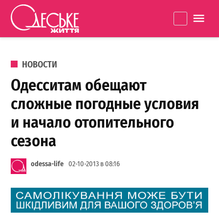
Перейти к содержанию
Одеське
La
життя
ОПУБЛИКОВАНО В
НОВОСТИ
Одесситам обещают
сложные погодные условия
и начало отопительного
сезона
odessa-life
02-10-2013 в 08:16