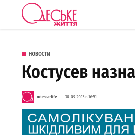
Перейти к содержанию
Одеське
життя
ОПУБЛИКОВАНО В
НОВОСТИ
Костусев назн
odessa-life
30-09-2013 в 16:51