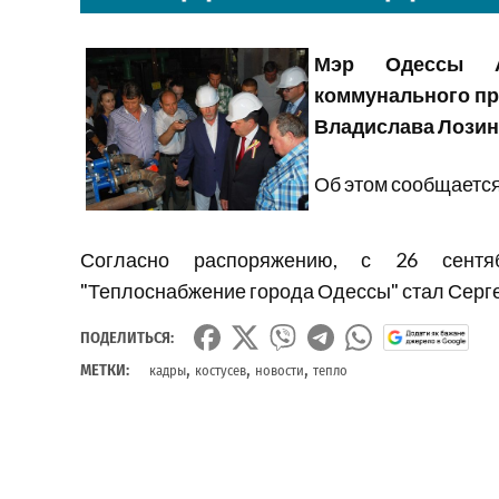
Мэр Одессы Ал
коммунального пр
Владислава Лозин
Об этом сообщается
Согласно распоряжению, с 26 сентя
"Теплоснабжение города Одессы" стал Серг
ПОДЕЛИТЬСЯ:
,
,
,
МЕТКИ:
кадры
костусев
новости
тепло