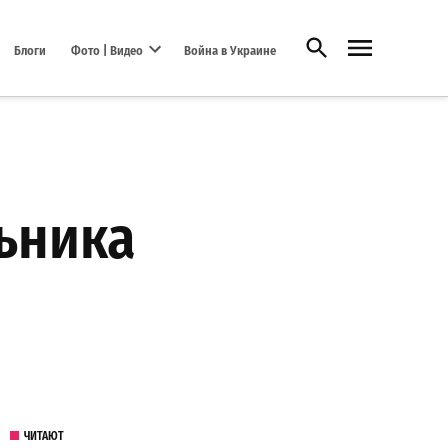
Открыть поиск
Блоги
Фото | Видео
Война в Украине
Open dropdown menu
ьника
ЧИТАЮТ