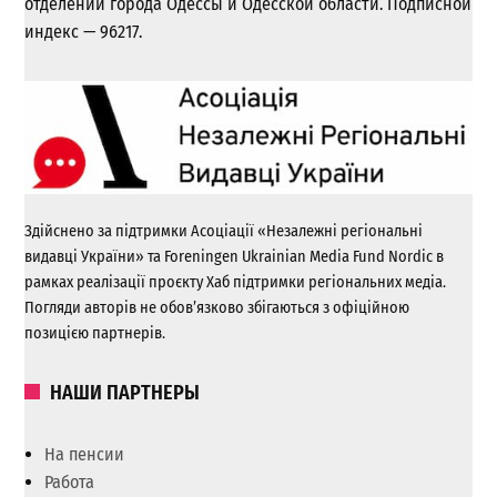
отделении города Одессы и Одесской области. Подписной
индекс — 96217.
Здійснено за підтримки Асоціації «Незалежні регіональні
видавці України» та Foreningen Ukrainian Media Fund Nordic в
рамках реалізації проєкту Хаб підтримки регіональних медіа.
Погляди авторів не обов’язково збігаються з офіційною
позицією партнерів.
НАШИ ПАРТНЕРЫ
На пенсии
Работа