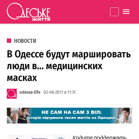
Перейти к содержанию
Одеське
La
життя
ОПУБЛИКОВАНО В
НОВОСТИ
В Одессе будут маршировать
люди в… медицинских
масках
odessa-life
02-06-2011 в 11:31
Ходите поддержать