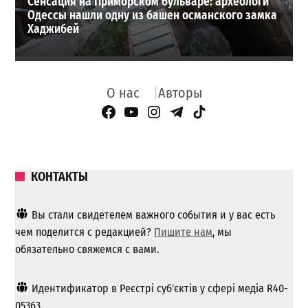
Сенсация на Приморском бульваре: археологи
Одессы нашли одну из башен османского замка
Хаджибей
О нас
Авторы
Facebook Page
YouTube
Instagram
Telegram
TikTok
КОНТАКТЫ
Вы стали свидетелем важного события и у вас есть
чем поделится с редакцией?
Пишите нам
, мы
обязательно свяжемся с вами.
Идентификатор в Реєстрі суб'єктів у сфері медіа R40-
05363