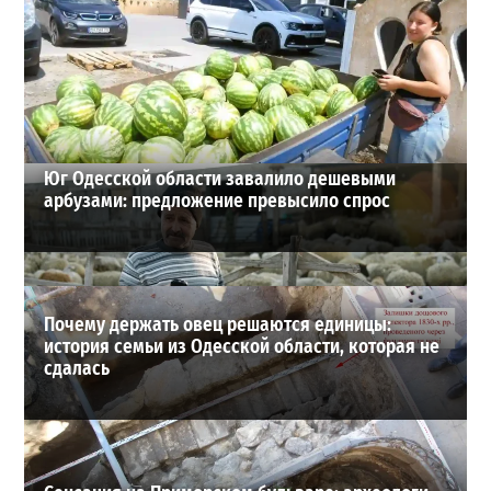
В одесском жилмассиве Радужном погиб 26-летний
мужчина: что известно
3
27-07-2026 в 13:47
ВИБОР РЕДАКЦИИ
Юг Одесской области завалило дешевыми
арбузами: предложение превысило спрос
Почему держать овец решаются единицы:
история семьи из Одесской области, которая не
сдалась