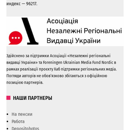
индекс — 96217.
Здійснено за підтримки Асоціації «Незалежні регіональні
видавці України» та Foreningen Ukrainian Media Fund Nordic в
рамках реалізації проєкту Хаб підтримки регіональних медіа.
Погляди авторів не обов’язково збігаються з офіційною
позицією партнерів.
НАШИ ПАРТНЕРЫ
На пенсии
Работа
Depositphotos