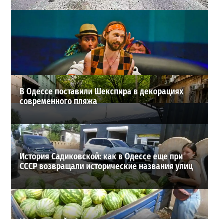
Почему из сел Одесской области исчезли автобусы и
как теперь добираются люди
2
23-07-2026 в 14:36
ВИБОР РЕДАКЦИИ
В Одессе поставили Шекспира в декорациях
современного пляжа
История Садиковской: как в Одессе еще при
СССР возвращали исторические названия улиц