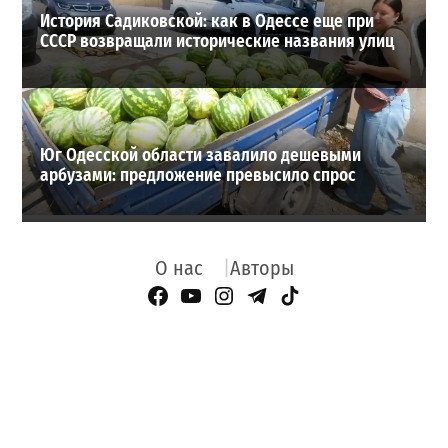
История Садиковской: как в Одессе еще при
СССР возвращали исторические названия улиц
Юг Одесской области завалило дешевыми
арбузами: предложение превысило спрос
О нас
Авторы
Facebook Page
YouTube
Instagram
Telegram
TikTok