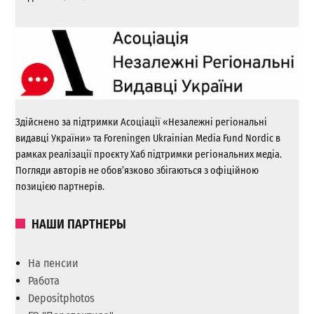
Здійснено за підтримки Асоціації «Незалежні регіональні
видавці України» та Foreningen Ukrainian Media Fund Nordic в
рамках реалізації проєкту Хаб підтримки регіональних медіа.
Погляди авторів не обов’язково збігаються з офіційною
позицією партнерів.
НАШИ ПАРТНЕРЫ
На пенсии
Работа
Depositphotos