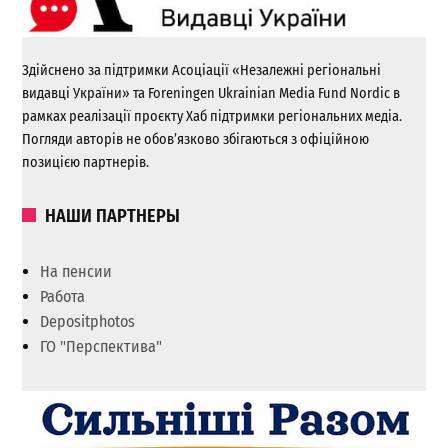
Здійснено за підтримки Асоціації «Незалежні регіональні
видавці України» та Foreningen Ukrainian Media Fund Nordic в
рамках реалізації проєкту Хаб підтримки регіональних медіа.
Погляди авторів не обов’язково збігаються з офіційною
позицією партнерів.
НАШИ ПАРТНЕРЫ
На пенсии
Работа
Depositphotos
ГО "Перспектива"