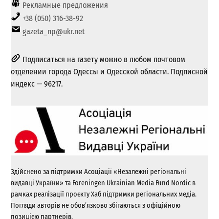
Рекламные предложения
+38 (050) 316-38-92
gazeta_np@ukr.net
Подписаться на газету можно в любом почтовом
отделении города Одессы и Одесской области. Подписной
индекс — 96217.
Здійснено за підтримки Асоціації «Незалежні регіональні
видавці України» та Foreningen Ukrainian Media Fund Nordic в
рамках реалізації проєкту Хаб підтримки регіональних медіа.
Погляди авторів не обов’язково збігаються з офіційною
позицією партнерів.