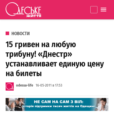
Перейти к содержанию
Одеське
La
життя
ОПУБЛИКОВАНО В
НОВОСТИ
15 гривен на любую
трибуну! «Днестр»
устанавливает единую цену
на билеты
odessa-life
16-05-2011 в 17:53