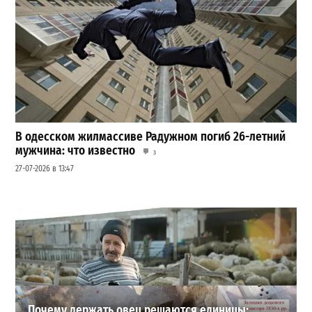
В одесском жилмассиве Радужном погиб 26-летний
мужчина: что известно
3
27-07-2026 в 13:47
Шезлонги, бунгало и VIP-зоны: сколько придется
заплатить за отдых в Аркадии
3
21-07-2026 в 19:23
ВИБОР РЕДАКЦИИ
Почему держать овец решаются единицы: