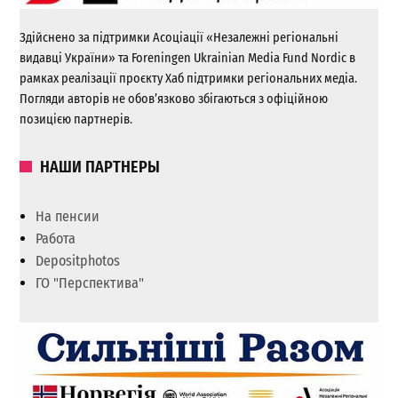
Здійснено за підтримки Асоціації «Незалежні регіональні
видавці України» та Foreningen Ukrainian Media Fund Nordic в
рамках реалізації проєкту Хаб підтримки регіональних медіа.
Погляди авторів не обов’язково збігаються з офіційною
позицією партнерів.
НАШИ ПАРТНЕРЫ
На пенсии
Работа
Depositphotos
ГО "Перспектива"