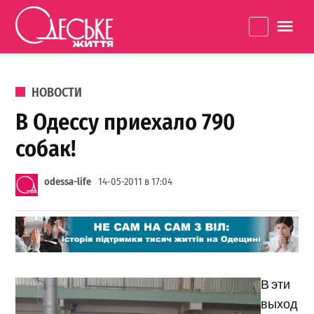
Перейти к содержанию
Одеське
La
життя
ОПУБЛИКОВАНО В
НОВОСТИ
В Одессу приехало 790
собак!
odessa-life
14-05-2011 в 17:04
В эти
выход