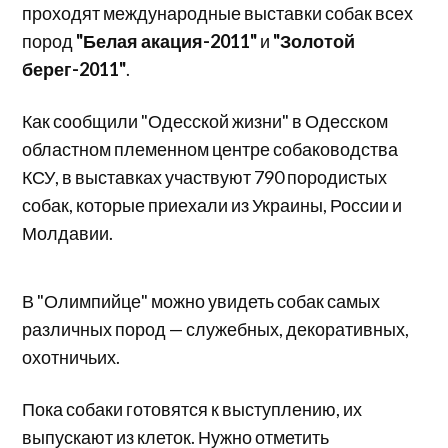
проходят
международные
выставки
собак
всех
пород
"
Белая
акация-2011
"
и
"
Золотой
берег-2011
"
.
Как
сообщили
"
Одесской
жизни
" в
Одесском
областном
племенном
центре
собаководства
КСУ, в выставках участвуют 790 породистых
собак, которые приехали из Украины, России и
Молдавии.
В "Олимпийце" можно увидеть собак самых
различных пород —
служебных, декоративных,
охотничьих
.
Пока собаки готовятся к выступлению, их
выпускают из клеток. Нужно отметить