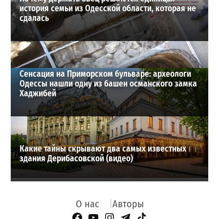
история семьи из Одесской области, которая не
сдалась
Сенсация на Приморском бульваре: археологи
Одессы нашли одну из башен османского замка
Хаджибей
Какие тайны скрывают два самых известных
здания Дерибасовской (видео)
О нас
Авторы
Facebook Page
YouTube
Instagram
Telegram
TikTok