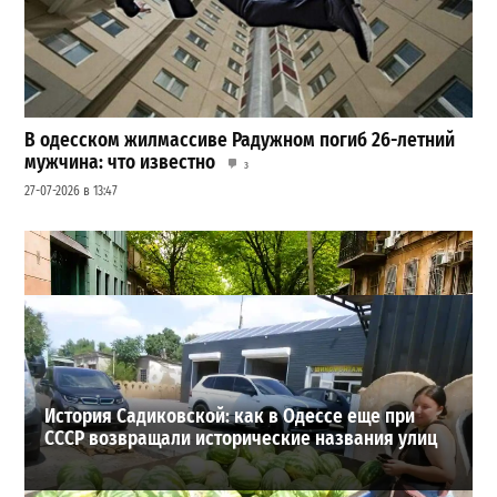
В одесском жилмассиве Радужном погиб 26-летний
мужчина: что известно
3
27-07-2026 в 13:47
Шезлонги, бунгало и VIP-зоны: сколько придется
заплатить за отдых в Аркадии
3
21-07-2026 в 19:23
ВИБОР РЕДАКЦИИ
История Садиковской: как в Одессе еще при
СССР возвращали исторические названия улиц