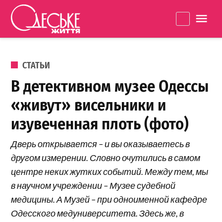
Перейти к содержанию
Одеське
La
життя
ОПУБЛИКОВАНО В
СТАТЬИ
В детективном музее Одессы
«живут» висельники и
изувеченная плоть (фото)
Дверь открывается – и вы оказываетесь в
другом измерении. Словно очутились в самом
центре неких жутких событий. Между тем, мы
в научном учреждении – Музее судебной
медицины. А Музей – при одноименной кафедре
Одесского медуниверситета. Здесь же, в