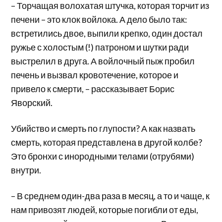
– Торчащая волохатая штучка, которая торчит из
печени – это клок войлока. А дело было так:
встретились двое, выпили крепко, один достал
ружье с холостым (!) патроном и шутки ради
выстрелил в друга. А войлочный пыж пробил
печень и вызвал кровотечение, которое и
привело к смерти, – рассказывает Борис
Яворский.
Убийство и смерть по глупости? А как назвать
смерть, которая представлена в другой колбе?
Это бронхи с инородными телами (отрубями)
внутри.
– В среднем один-два раза в месяц, а то и чаще, к
нам привозят людей, которые погибли от еды,