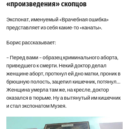
«произведения» скопцов
Экспонат, именуемый «Врачебная ошибка»
представляет из себя какие-то «канаты».
Борис рассказывает:
– Перед вами – образец криминального аборта,
приведшего к смерти. Некий доктор делал
женщине аборт, проткнул ей дно матки, проник в
брюшную полость, зацепил кишечник, потянул…
Женщина умерла там же, на кресле, доктор
оказался в тюрьме. Ну а вытянутый им кишечник
и стал экспонатом Музея.