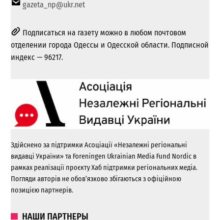
gazeta_np@ukr.net
Подписаться на газету можно в любом почтовом
отделении города Одессы и Одесской области. Подписной
индекс — 96217.
Здійснено за підтримки Асоціації «Незалежні регіональні
видавці України» та Foreningen Ukrainian Media Fund Nordic в
рамках реалізації проєкту Хаб підтримки регіональних медіа.
Погляди авторів не обов’язково збігаються з офіційною
позицією партнерів.
НАШИ ПАРТНЕРЫ