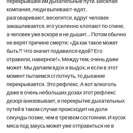
перекрывшей им дыхательные пути. Веселая
компания, люди выпивают-едят,
разговаривают, веселятся, вдруг человек
закашливается, его усиленно хлопают по спине,
а человек уже вскоре и не дышит… Потом обычно
не верят причине смерти: «Да как такое может
быть?! Что значит подавился едой? Его
отравили, наверное!». Между тем, очень даже
может. Мы делаем вдох и выдох, и если в этот
момент пытаемся сглотнуть, то дыхание
перекрывается. Это рефлекс. А вот алкоголь
даже в очень небольших дозах этот рефлекс
дезорганизовывает, и перекрытие дыхательных
путей в таком случае происходит на доли
секунды позже, чем в трезвом состоянии. И кусок
мяса под закусь может уже отправиться не в