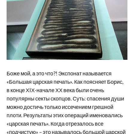
Боже мой, а это что?! Экспонат называется
«Большая царская печать». Как поясняет Борис,
в конце ХIХ-начале ХХ века были очень
популярны секты скопцов. Суть: спасения души
можно достичь только иссечением грешной
плоти. Результаты этих операций именовались
«царская печать». Когда отрезалось все
«подчистую» – это называлось большой царской