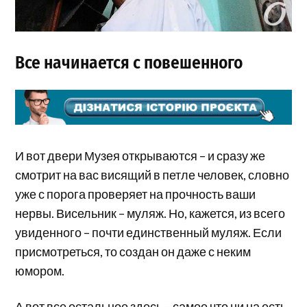
Все начинается с повешенного
И вот двери Музея открываются – и сразу же
смотрит на вас висящий в петле человек, словно
уже с порога проверяет на прочность ваши
нервы. Висельник – муляж. Но, кажется, из всего
увиденного – почти единственный муляж. Если
присмотреться, то создан он даже с неким
юмором.
А вот все остальное здесь – самое что ни на есть